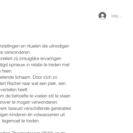
Inloggen
tellingen en rituelen die uitnodigen
 te verwonderen.
eëert zij zintuiglijke ervaringen
gd opnieuw in relatie te treden met
n heen.
pelende lichaam. Door zich zo
stert Rachel naar wat een plek, een
ertellen heeft.
 om de behoefte te voelen stil te staan
 daarover te mogen verwonderen.
erk bewust verschillende generaties
igen kinderen én volwassenen uit
 tegemoet te treden.