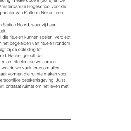
eiding Theaterdocent (2018) en de
 Amsterdamse Hogeschool voor de
prichter van Platform Nexus, een
n Station Noord, waar zij haar
elt.
ol die rituelen kunnen spelen, verdiept
n het begeleiden van rituelen rondom
gt zij de opleiding tot
eid. Rachel gelooft dat
gen om rituelen die we samen
 waarin we vaak leren om alles
j naar vormen die ruimte maken voor
rsoonlijke betekenisgeving. Juist
ert, ontstaat ruimte om het leven met