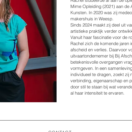
Rachel studeerde af aan de opl
Mime Opleiding (2021) aan de
Kunsten. In 2020 was zij medeo
makershuis in Weesp.
Sinds 2024 maakt zij deel uit va
artistieke praktijk verder ontwikk
Vanuit haar fascinatie voor de r
Rachel zich de komende jaren i
afscheid en verlies. Daarvoor vol
uitvaartondernemer bij Bij Afsch
betekenisvolle overgangen vra
vormgeven. In een samenleving
individueel te dragen, zoekt zi
verbinding, eigenaarschap en pe
door stil te staan bij wat verand
al haar intensiteit te ervaren.